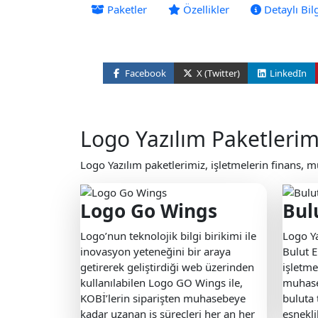
Paketler
Özellikler
Detaylı Bil
Facebook
X (Twitter)
LinkedIn
Logo Yazılım Paketlerim
Logo Yazılım paketlerimiz, işletmelerin finans, 
Logo Go Wings
Bul
Logo’nun teknolojik bilgi birikimi ile
Logo Y
inovasyon yeteneğini bir araya
Bulut E
getirerek geliştirdiği web üzerinden
işletme
kullanılabilen Logo GO Wings ile,
muhaseb
KOBİ’lerin siparişten muhasebeye
buluta 
kadar uzanan iş süreçleri her an her
esnekl