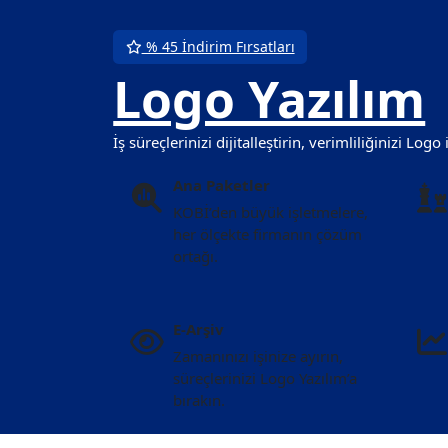
% 45 İndirim Fırsatları
Logo Yazılım
İş süreçlerinizi dijitalleştirin, verimliliğinizi Logo 
Ana Paketler
KOBİ’den büyük işletmelere,
her ölçekte firmanın çözüm
ortağı.
E-Arşiv
Zamanınızı işinize ayırın,
süreçlerinizi Logo Yazılım’a
bırakın.