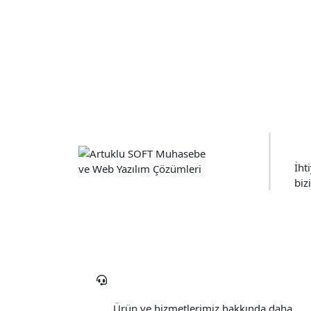
S
İht
biz
05536185081
Ürün ve hizmetlerimiz hakkında daha