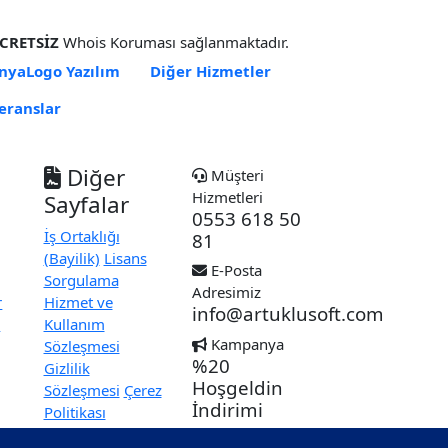
CRETSİZ
Whois Koruması sağlanmaktadır.
nya
Logo Yazılım
Diğer Hizmetler
eranslar
Diğer
Müşteri
Hizmetleri
m
Sayfalar
0553 618 50
İş Ortaklığı
81
(Bayilik)
Lisans
E-Posta
Sorgulama
Adresimiz
r
Hizmet ve
info@artuklusoft.com
r
Kullanım
Kampanya
Sözleşmesi
%20
Gizlilik
Hoşgeldin
Sözleşmesi
Çerez
İndirimi
Politikası