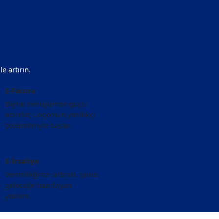
ile artırın.
E-Fatura
Dijital dönüşümde güçlü
adımlar, Logo’nun yenilikçi
çözümleriyle başlar.
E-İrsaliye
Verimliliğinizi artıran, işinizi
geleceğe hazırlayan
yazılım.