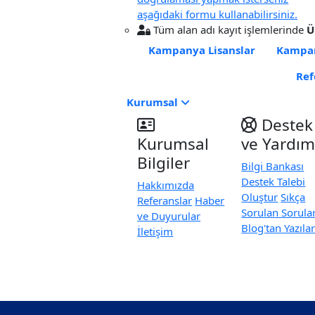
aşağıdaki formu kullanabilirsiniz.
Tüm alan adı kayıt işlemlerinde
Ü
Kampanya
Lisanslar
Kampa
Ref
Kurumsal
Destek
Kurumsal
ve Yardı
Bilgiler
Bilgi Bankası
Destek Talebi
Hakkımızda
Oluştur
Sıkça
Referanslar
Haber
Sorulan Sorula
ve Duyurular
Blog'tan Yazıla
İletişim