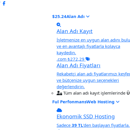
$25.24
Alan Adı
Alan Adı Kayıt
İşletmenize en uygun alan adını bul
ve en avantajlı fiyatlarla kolayca
kaydedin.
.com ₺272,29
Alan Adı Fiyatları
Rekabetçi alan adı fiyatlarımızı keşfe
ve bütçenize uygun seçenekleri
değerlendirin.
Tüm alan adı kayıt işlemlerinde
Ü
Ful Perfonmans
Web Hosting
Ekonomik SSD Hosting
Sadece
39 TL
'den başlayan fiyatlarla.