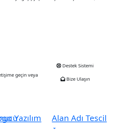
Destek Sistemi
letişime geçin veya
Bize Ulaşın
unucu
ogo Yazılım
Alan Adı Tescil