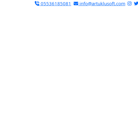
05536185081
info@artuklusoft.com