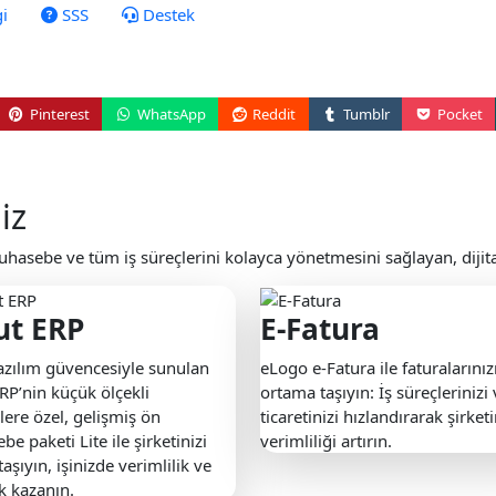
gi
SSS
Destek
Pinterest
WhatsApp
Reddit
Tumblr
Pocket
iz
muhasebe ve tüm iş süreçlerini kolayca yönetmesini sağlayan, dij
ut ERP
E-Fatura
azılım güvencesiyle sunulan
eLogo e-Fatura ile faturalarınızı
RP’nin küçük ölçekli
ortama taşıyın: İş süreçlerinizi
lere özel, gelişmiş ön
ticaretinizi hızlandırarak şirketi
e paketi Lite ile şirketinizi
verimliliği artırın.
taşıyın, işinizde verimlilik ve
ik kazanın.