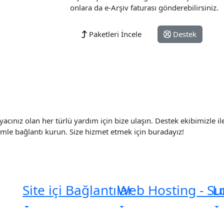
onlara da e-Arşiv faturası gönderebilirsiniz.
Paketleri İncele
Destek
orularınız mı var?
iyacınız olan her türlü yardım için bize ulaşın. Destek ekibimizle i
imle bağlantı kurun. Size hizmet etmek için buradayız!
Site içi Bağlantılar
Web Hosting - S
L