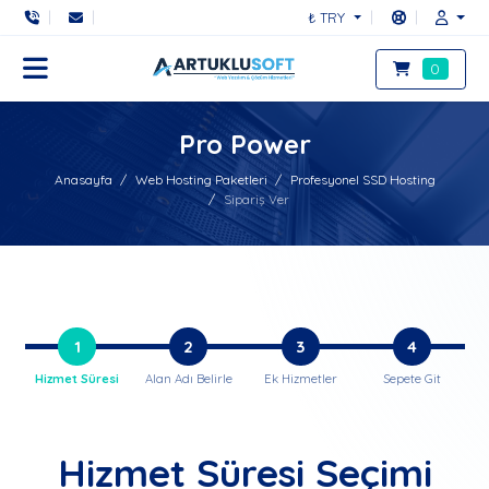
₺ TRY
0
Pro Power
Anasayfa
Web Hosting Paketleri
Profesyonel SSD Hosting
Sipariş Ver
1
2
3
4
Hizmet Süresi
Alan Adı Belirle
Ek Hizmetler
Sepete Git
Hizmet Süresi Seçimi