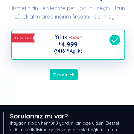
Hizmetinizin yenilenme periyodunu seçin. Uzun
süreli alımlarda indirim fırsatını kaçırmayın.
Yıllık
7.690
₺
.77
%35 İNDİRİM
4.999
₺
(
416
Aylık)
₺
.58
Devam
Sorularınız mı var?
İhtiyacınız olan her türlü yardım için bize ulaşın. Destek
ekibimizle iletişime geçin veya bizimle bağlantı kurun.