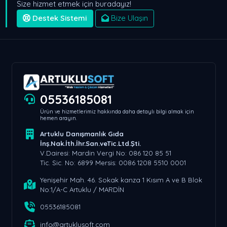
Size hizmet etmek için buradayız!
Destek Sistemi
Bize Ulaşın
05536185081
Ürün ve hizmetlerimiz hakkında daha detaylı bilgi almak için
hemen arayın.
Artuklu Danışmanlık Gıda
İnş.Nak.İth.İhr.San.veTic.Ltd.Şti.
V.Dairesi: Mardin Vergi No: 086 120 85 51
Tic. Sic. No: 6899 Mersis: 0086 1208 5510 0001
Yenişehir Mah. 46. Sokak kanza 1 Kısım A ve B Blok
No:1/A-C Artuklu / MARDİN
05536185081
info@artuklusoft.com