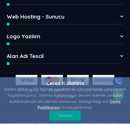
Web Hosting - Sunucu
Logo Yazılım
Alan Adı Tescil
Çerez Kullanımı
Sizlere daha iyi bir hizmet sunabilmek için sitemizde çerezlerden
Tüm işlemleriniz
256Bit
SSL sertifikası ile koruma
faydalanıyoruz. Sitemizi kullanmaya devam ederek çerezleri
altındadır.
kullanmamıza izin vermiş olursunuz. Detaylı bilgi için
Çerez
inceleyebilirsiniz.
Politikamızı
Tamam
Copyright © 2026 Artuklu SOFT Muhasebe ve Web Yazılım
Çözümleri | Her Hakkı Saklıdır.