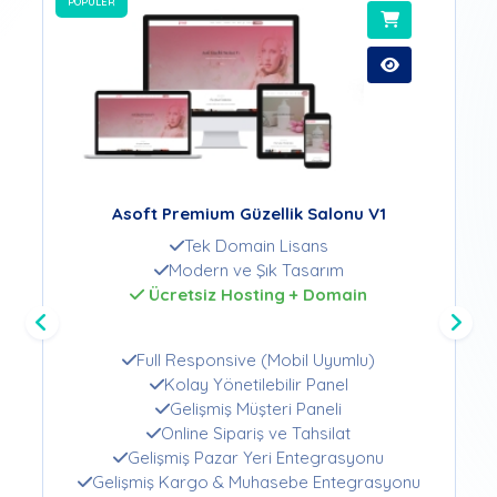
POPÜLER
POPÜLER
Asoft Premium Güzellik Salonu V1
A
Tek Domain Lisans
Modern ve Şık Tasarım
Ücretsiz Hosting + Domain
Full Responsive (Mobil Uyumlu)
Kolay Yönetilebilir Panel
Gelişmiş Müşteri Paneli
Online Sipariş ve Tahsilat
Gelişmiş Pazar Yeri Entegrasyonu
Gelişmiş Kargo & Muhasebe Entegrasyonu
Gel