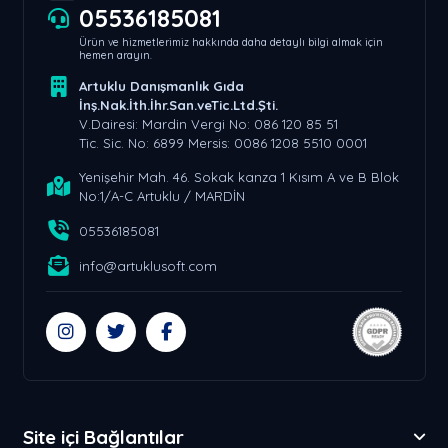
05536185081
Ürün ve hizmetlerimiz hakkında daha detaylı bilgi almak için
hemen arayın.
Artuklu Danışmanlık Gıda
İnş.Nak.İth.İhr.San.veTic.Ltd.Şti.
V.Dairesi: Mardin Vergi No: 086 120 85 51
Tic. Sic. No: 6899 Mersis: 0086 1208 5510 0001
Yenişehir Mah. 46. Sokak kanza 1 Kısım A ve B Blok
No:1/A-C Artuklu / MARDİN
05536185081
info@artuklusoft.com
Site içi Bağlantılar